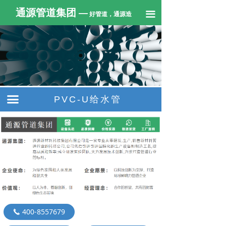
通源管道集团
—
끀
好管道，通源造
끀
PVC-U给水管
400-8557679
끅