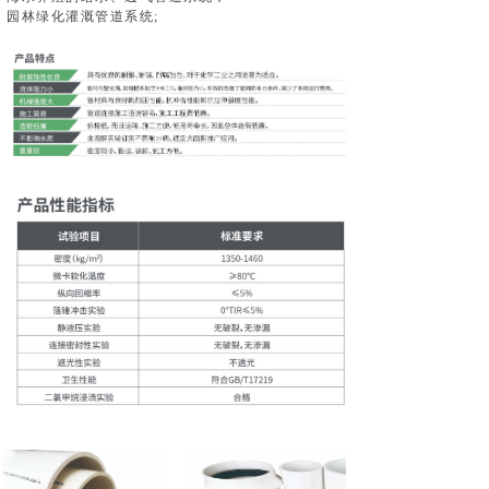
园林绿化灌溉管道系统;